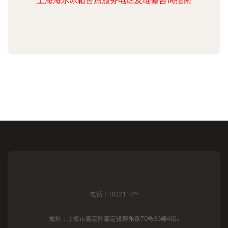
上海海尔冰箱售后服务电话及维修咨询指南
电话：1822114**
地址：上海市嘉定区嘉定镇博乐路70号36幢4层J