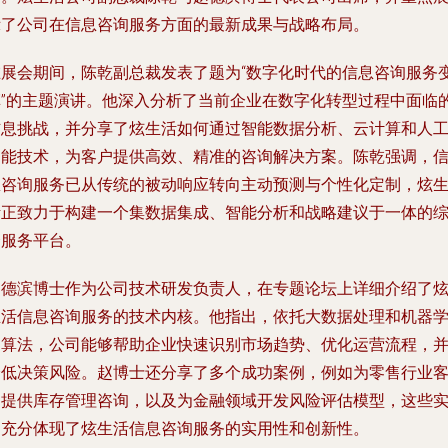
示了公司在信息咨询服务方面的最新成果与战略布局。
在展会期间，陈乾副总裁发表了题为“数字化时代的信息咨询服务
革”的主题演讲。他深入分析了当前企业在数字化转型过程中面临
信息挑战，并分享了炫生活如何通过智能数据分析、云计算和人
智能技术，为客户提供高效、精准的咨询解决方案。陈乾强调，
息咨询服务已从传统的被动响应转向主动预测与个性化定制，炫
活正致力于构建一个集数据集成、智能分析和战略建议于一体的
合服务平台。
赵德滨博士作为公司技术研发负责人，在专题论坛上详细介绍了
生活信息咨询服务的技术内核。他指出，依托大数据处理和机器
习算法，公司能够帮助企业快速识别市场趋势、优化运营流程，
降低决策风险。赵博士还分享了多个成功案例，例如为零售行业
户提供库存管理咨询，以及为金融领域开发风险评估模型，这些
例充分体现了炫生活信息咨询服务的实用性和创新性。